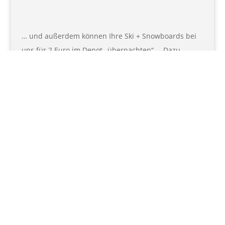
… und außerdem können Ihre Ski + Snowboards bei
uns für 2 Euro im Depot „übernachten“ … Dazu
stellen wir Ihnen kostenlos unseren Schuhtrockner
zur Verfügung natürlich auch für Snowboards:
Freizeitzentrum Hohenbogen
93453 Neukirchen b. Hl. Blut