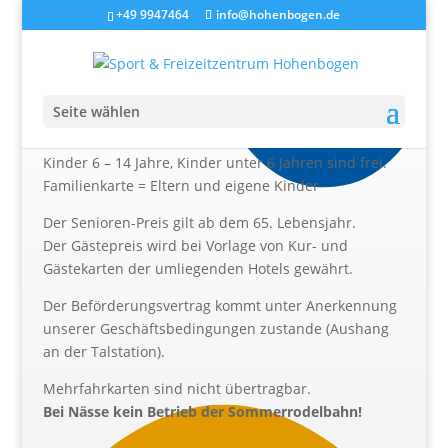
+49 9947464
info@hohenbogen.de
PREISE SOMMERRODELBAHN
Seite wählen
Hinweis:
Kinder 6 – 14 Jahre,
Kinder unter 6 Jahren sind frei.
Familienkarte = Eltern und eigene Kinder
Der Senioren-Preis gilt ab dem 65. Lebensjahr.
Der Gästepreis wird bei Vorlage von Kur- und
Gästekarten der umliegenden Hotels gewährt.
Der Beförderungsvertrag kommt unter Anerkennung
unserer Geschäftsbedingungen zustande (Aushang
an der Talstation).
Mehrfahrkarten sind nicht übertragbar.
Bei Nässe kein Betrieb der Sommerrodelbahn!